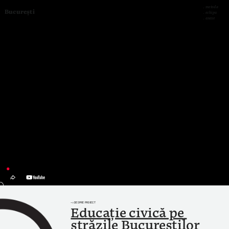
. 
metoda
București 
. 
echipa
. 
anexe
—› DESPRE PROIECT
Educație civică pe 
străzile Bucureștilor