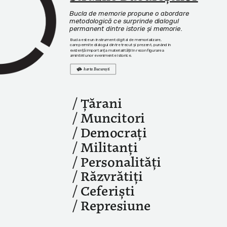
Bucla de memorie propune o abordare 
metodologică ce surprinde dialogul 
permanent dintre istorie și memorie. 
Bucla este un instrument digital de memorializare, 
care permite dialogul dintre trecut și prezent, punând în 
evidență importanța materialității în reconfigurarea 
amintirii unor evenimente istorice.
harta București
/ 
Țărani
/ 
Muncitori
/ 
Democrați
/ 
Militanți
/ 
Personalități
/ 
Răzvrătiți
/ 
Ceferiști
/ 
Represiune